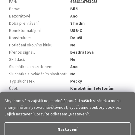
EAN
:
6956116763053
Barva
:
Bílá
Bezdrátové
:
Ano
Doba přehrávání
:
7 hodin
Konektor nabíjení
:
USB-C
Konstrukce
:
Do uší
Potlačení okolního hluku
:
Ne
Přenos signálu
:
Bezdrátová
Skládací
:
Ne
Sluchátka s mikrofonem
:
Ano
Sluchátka s ovládáním hlasitosti
:
Ne
Typ sluchátek
:
Pecky
Účel
:
K mobilním telefonům
Položka byla vyprodána…
Abychom vám zajistili nejsnadnější použití našich stránek a mohli
anonymně analyzovat návštěvnost, využíváme soubory cookies.
Z
Jejich nastavení upravíte odkazem „Nastavení“.
á
p
Vytvořil Shoptet
Nastavení
a