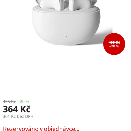
455 Kč
–20 %
455 Kč
–20 %
364 Kč
301 Kč bez DPH
Měrná
Rezervováno v objednávce...
cena: