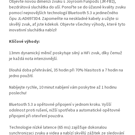
Objevte novou dimenzi zvuku s Joyroom Funpods (JR-FB2),
bezdrátová sluchátka do uší. Ponořte se do úžasné kvality zvuku
pomocí nejnovějších technologií Bluetooth 5.3 a jedinečného
čipu JL-AD6973D4. Zapomeňte na neskladné kabely a užijte si
skvělý zvuk, ať jste kdekoli. Objevte všechny výhody, které tyto
inovativní sluchátka nabízí!
Klíčové výhody:
13mm dynamický měnič poskytuje silný a HiFi zvuk, díky čemuž
je každá nota intenzivnější.
Dlouhá doba přehrávání, 35 hodin při 70% hlasitosti a 7 hodin na
jedno použití.
Nabíjejte rychle, 10 minut nabíjení vám poskytne až 1 hodinu
poslechu!
Bluetooth 5.3 a opětovné připojení v jednom kroku. Vyšší
odolnost proti rušení, nižší spotřeba a automatické opětovné
připojení při otevření pouzdra.
Technologie nízké latence (65 ms) zajišťuje dokonalou
synchronizaci zvuku a videa a nabízí skvělý zážitek ze sledování