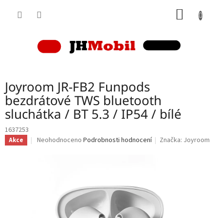
Přejít
NÁKUP
na
obsah
KOŠÍK
Joyroom JR-FB2 Funpods
bezdrátové TWS bluetooth
sluchátka / BT 5.3 / IP54 / bílé
1637253
Průměrné
Neohodnoceno
Podrobnosti hodnocení
Značka:
Joyroom
Akce
hodnocení
produktu
je
0,0
z
5
hvězdiček.