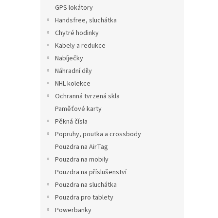
n
GPS lokátory
e
Handsfree, sluchátka
l
Chytré hodinky
Kabely a redukce
Nabíječky
Náhradní díly
NHL kolekce
Ochranná tvrzená skla
Paměťové karty
Pěkná čísla
Popruhy, poutka a crossbody
Pouzdra na AirTag
Pouzdra na mobily
Pouzdra na příslušenství
Pouzdra na sluchátka
Pouzdra pro tablety
Powerbanky