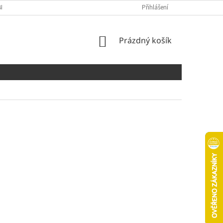
NÍCH ÚDAJŮ
COOKIES
Přihlášení
NÁKUPNÍ
Prázdný košík
KOŠÍK