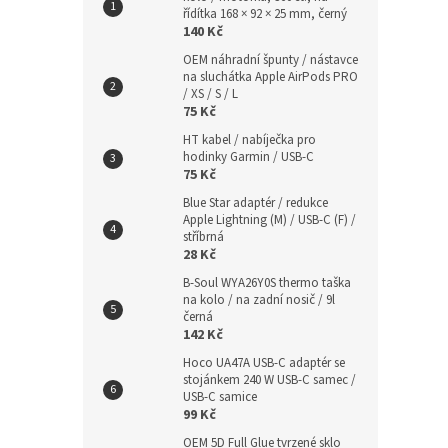
řídítka 168 × 92 × 25 mm, černý
140 Kč
OEM náhradní špunty / nástavce
na sluchátka Apple AirPods PRO
/ XS / S / L
75 Kč
HT kabel / nabíječka pro
hodinky Garmin / USB-C
75 Kč
Blue Star adaptér / redukce
Apple Lightning (M) / USB-C (F) /
stříbrná
28 Kč
B-Soul WYA26Y0S thermo taška
na kolo / na zadní nosič / 9l
černá
142 Kč
Hoco UA47A USB-C adaptér se
stojánkem 240 W USB-C samec /
USB-C samice
99 Kč
OEM 5D Full Glue tvrzené sklo