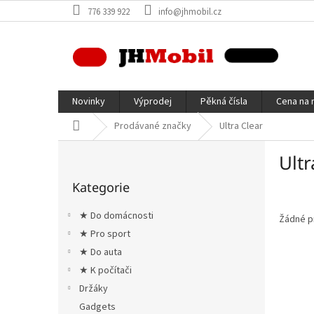
Přejít
776 339 922
info@jhmobil.cz
na
obsah
Novinky
Výprodej
Pěkná čísla
Cena na 
Domů
Prodávané značky
Ultra Clear
P
Ultr
o
Přeskočit
s
Kategorie
kategorie
t
r
★ Do domácnosti
Žádné p
a
★ Pro sport
n
★ Do auta
n
í
★ K počítači
p
Držáky
a
Gadgets