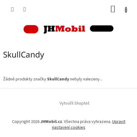
Přejít
NÁKUP
na
obsah
KOŠÍK
SkullCandy
Žádné produkty značky
SkullCandy
nebyly nalezeny...
Z
á
p
Vytvořil Shoptet
a
t
Copyright 2026
JHMobil.cz
. Všechna práva vyhrazena.
Upravit
í
nastavení cookies