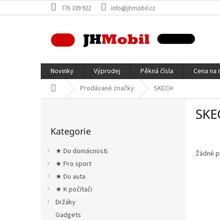
Přejít
776 339 922
info@jhmobil.cz
na
obsah
Novinky
Výprodej
Pěkná čísla
Cena na 
Domů
Prodávané značky
SKECH
P
SKE
o
Přeskočit
s
Kategorie
kategorie
t
r
★ Do domácnosti
Žádné p
a
★ Pro sport
n
★ Do auta
n
í
★ K počítači
p
Držáky
a
Gadgets