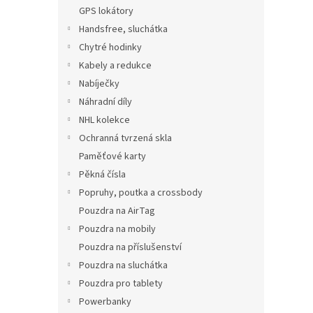
n
GPS lokátory
e
Handsfree, sluchátka
l
Chytré hodinky
Kabely a redukce
Nabíječky
Náhradní díly
NHL kolekce
Ochranná tvrzená skla
Paměťové karty
Pěkná čísla
Popruhy, poutka a crossbody
Pouzdra na AirTag
Pouzdra na mobily
Pouzdra na příslušenství
Pouzdra na sluchátka
Pouzdra pro tablety
Powerbanky