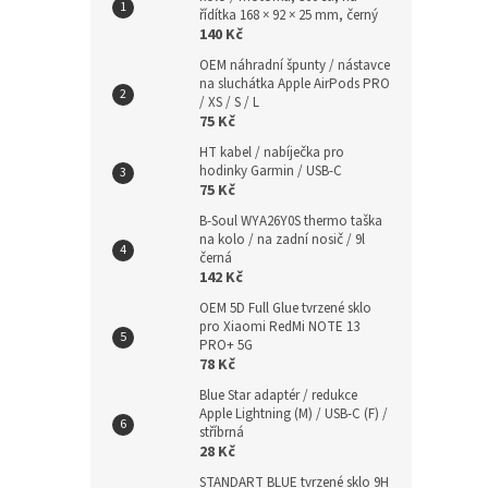
řídítka 168 × 92 × 25 mm, černý
140 Kč
OEM náhradní špunty / nástavce
na sluchátka Apple AirPods PRO
/ XS / S / L
75 Kč
HT kabel / nabíječka pro
hodinky Garmin / USB-C
75 Kč
B-Soul WYA26Y0S thermo taška
na kolo / na zadní nosič / 9l
černá
142 Kč
OEM 5D Full Glue tvrzené sklo
pro Xiaomi RedMi NOTE 13
PRO+ 5G
78 Kč
Blue Star adaptér / redukce
Apple Lightning (M) / USB-C (F) /
stříbrná
28 Kč
STANDART BLUE tvrzené sklo 9H