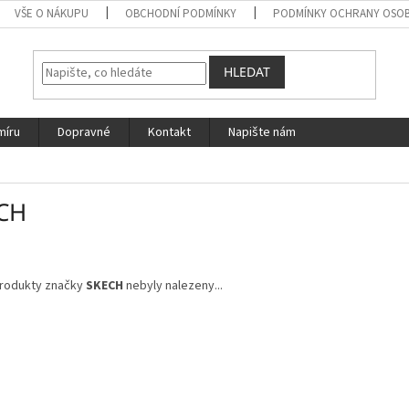
VŠE O NÁKUPU
OBCHODNÍ PODMÍNKY
PODMÍNKY OCHRANY OSOB
HLEDAT
míru
Dopravné
Kontakt
Napište nám
CH
rodukty značky
SKECH
nebyly nalezeny...