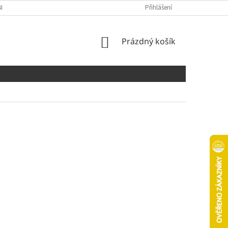
NÍCH ÚDAJŮ
COOKIES
Přihlášení
NÁKUPNÍ
Prázdný košík
KOŠÍK