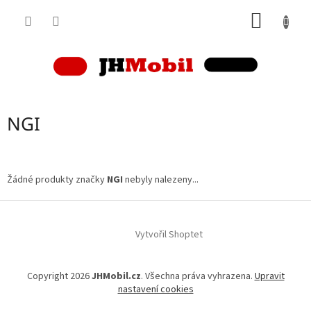
Přejít
NÁKUP
na
obsah
KOŠÍK
NGI
Žádné produkty značky
NGI
nebyly nalezeny...
Z
á
p
Vytvořil Shoptet
a
t
Copyright 2026
JHMobil.cz
. Všechna práva vyhrazena.
Upravit
í
nastavení cookies