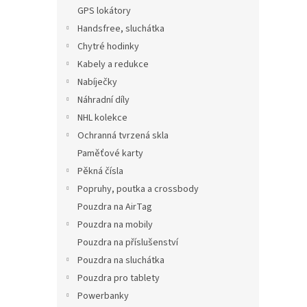
n
GPS lokátory
e
Handsfree, sluchátka
l
Chytré hodinky
Kabely a redukce
Nabíječky
Náhradní díly
NHL kolekce
Ochranná tvrzená skla
Paměťové karty
Pěkná čísla
Popruhy, poutka a crossbody
Pouzdra na AirTag
Pouzdra na mobily
Pouzdra na příslušenství
Pouzdra na sluchátka
Pouzdra pro tablety
Powerbanky