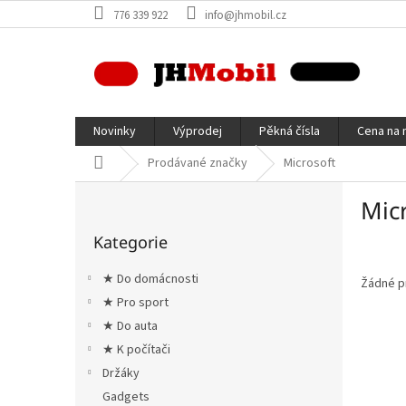
Přejít
776 339 922
info@jhmobil.cz
na
obsah
Novinky
Výprodej
Pěkná čísla
Cena na 
Domů
Prodávané značky
Microsoft
P
Mic
o
Přeskočit
s
Kategorie
kategorie
t
r
★ Do domácnosti
Žádné p
a
★ Pro sport
n
★ Do auta
n
í
★ K počítači
p
Držáky
a
Gadgets