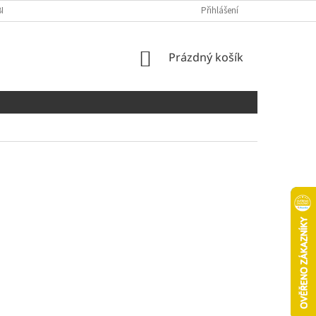
NÍCH ÚDAJŮ
COOKIES
Přihlášení
NÁKUPNÍ
Prázdný košík
KOŠÍK