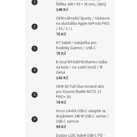
řídítka 168 × 92 × 25 mm, černý
140 Kč
OEM náhradní špunty / nástavce
na sluchátka Apple AirPods PRO
/ XS / S / L
75 Kč
HT kabel / nabíječka pro
hodinky Garmin / USB-C
75 Kč
B-Soul WYA26Y0S thermo taška
na kolo / na zadní nosič / 9l
černá
142 Kč
OEM 5D Full Glue tvrzené sklo
pro Xiaomi RedMi NOTE 13
PRO+ 5G
78 Kč
Hoco UA47A USB-C adaptér se
stojánkem 240 W USB-C samec /
USB-C samice
99 Kč
Dudao L10C kabel USB-C PD -