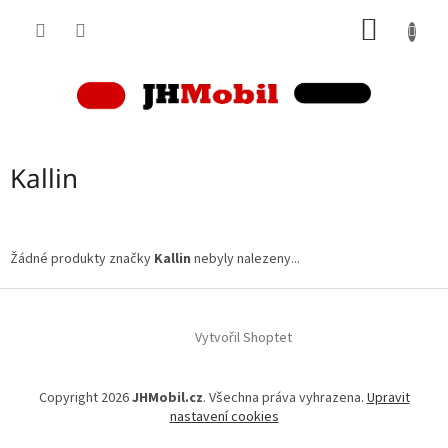
Přejít
NÁKUP
na
obsah
KOŠÍK
Kallin
Žádné produkty značky
Kallin
nebyly nalezeny...
Z
á
p
Vytvořil Shoptet
a
t
Copyright 2026
JHMobil.cz
. Všechna práva vyhrazena.
Upravit
í
nastavení cookies