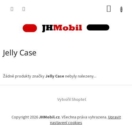
Přejít
NÁKUP
na
obsah
KOŠÍK
Jelly Case
Žádné produkty značky
Jelly Case
nebyly nalezeny...
Z
á
p
Vytvořil Shoptet
a
t
Copyright 2026
JHMobil.cz
. Všechna práva vyhrazena.
Upravit
í
nastavení cookies