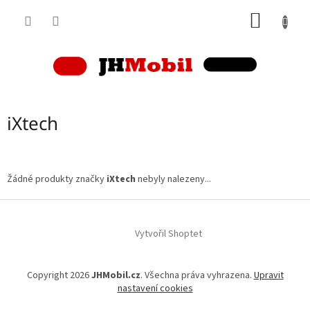
Přejít
NÁKUP
na
obsah
KOŠÍK
iXtech
Žádné produkty značky
iXtech
nebyly nalezeny...
Z
á
p
Vytvořil Shoptet
a
t
Copyright 2026
JHMobil.cz
. Všechna práva vyhrazena.
Upravit
í
nastavení cookies