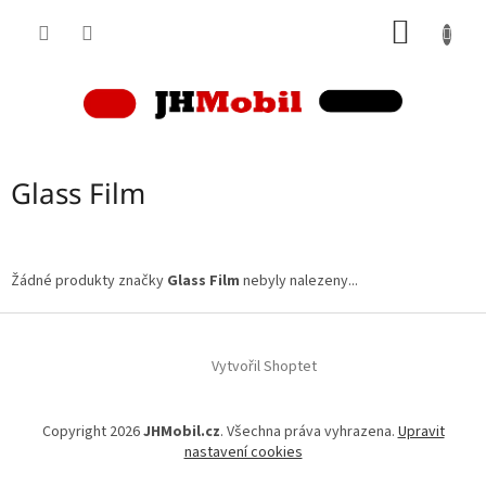
Přejít
NÁKUP
na
obsah
KOŠÍK
Glass Film
Žádné produkty značky
Glass Film
nebyly nalezeny...
Z
á
p
Vytvořil Shoptet
a
t
Copyright 2026
JHMobil.cz
. Všechna práva vyhrazena.
Upravit
í
nastavení cookies