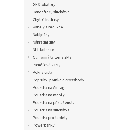
n
GPS lokátory
e
Handsfree, sluchátka
l
Chytré hodinky
Kabely a redukce
Nabíječky
Náhradní díly
NHL kolekce
Ochranná tvrzená skla
Paměťové karty
Pěkná čísla
Popruhy, poutka a crossbody
Pouzdra na AirTag
Pouzdra na mobily
Pouzdra na příslušenství
Pouzdra na sluchátka
Pouzdra pro tablety
Powerbanky