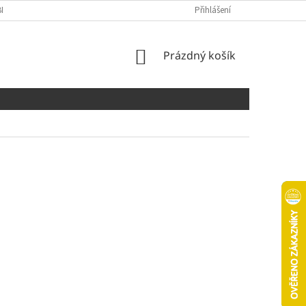
NÍCH ÚDAJŮ
COOKIES
Přihlášení
NÁKUPNÍ
Prázdný košík
KOŠÍK