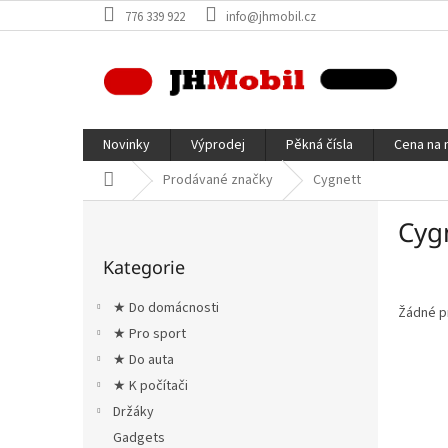
Přejít
776 339 922
info@jhmobil.cz
na
obsah
Novinky
Výprodej
Pěkná čísla
Cena na 
Domů
Prodávané značky
Cygnett
P
Cyg
o
Přeskočit
s
Kategorie
kategorie
t
r
★ Do domácnosti
Žádné p
a
★ Pro sport
n
★ Do auta
n
í
★ K počítači
p
Držáky
a
Gadgets