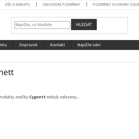
VŠE O NÁKUPU
OBCHODNÍ PODMÍNKY
PODMÍNKY OCHRANY OSOB
HLEDAT
míru
Dopravné
Kontakt
Napište nám
nett
rodukty značky
Cygnett
nebyly nalezeny...