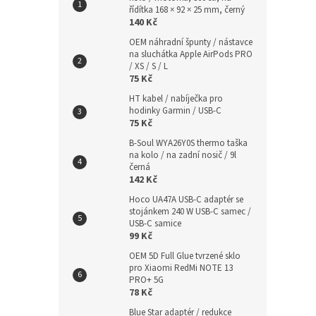
řídítka 168 × 92 × 25 mm, černý
140 Kč
OEM náhradní špunty / nástavce
na sluchátka Apple AirPods PRO
/ XS / S / L
75 Kč
HT kabel / nabíječka pro
hodinky Garmin / USB-C
75 Kč
B-Soul WYA26Y0S thermo taška
na kolo / na zadní nosič / 9l
černá
142 Kč
Hoco UA47A USB-C adaptér se
stojánkem 240 W USB-C samec /
USB-C samice
99 Kč
OEM 5D Full Glue tvrzené sklo
pro Xiaomi RedMi NOTE 13
PRO+ 5G
78 Kč
Blue Star adaptér / redukce