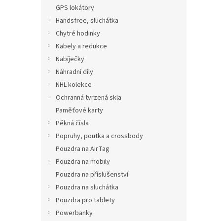
n
GPS lokátory
e
Handsfree, sluchátka
l
Chytré hodinky
Kabely a redukce
Nabíječky
Náhradní díly
NHL kolekce
Ochranná tvrzená skla
Paměťové karty
Pěkná čísla
Popruhy, poutka a crossbody
Pouzdra na AirTag
Pouzdra na mobily
Pouzdra na příslušenství
Pouzdra na sluchátka
Pouzdra pro tablety
Powerbanky