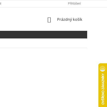
NÍCH ÚDAJŮ
COOKIES
Přihlášení
NÁKUPNÍ
Prázdný košík
KOŠÍK