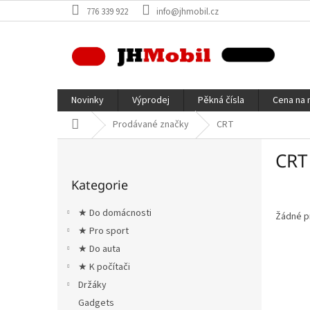
Přejít
776 339 922
info@jhmobil.cz
na
obsah
Novinky
Výprodej
Pěkná čísla
Cena na 
Domů
Prodávané značky
CRT
P
CRT
o
Přeskočit
s
Kategorie
kategorie
t
r
★ Do domácnosti
Žádné p
a
★ Pro sport
n
★ Do auta
n
í
★ K počítači
p
Držáky
a
Gadgets