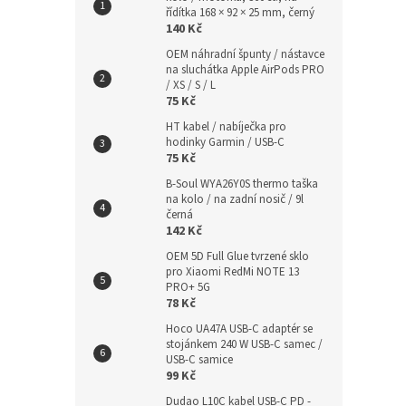
řídítka 168 × 92 × 25 mm, černý
140 Kč
OEM náhradní špunty / nástavce
na sluchátka Apple AirPods PRO
/ XS / S / L
75 Kč
HT kabel / nabíječka pro
hodinky Garmin / USB-C
75 Kč
B-Soul WYA26Y0S thermo taška
na kolo / na zadní nosič / 9l
černá
142 Kč
OEM 5D Full Glue tvrzené sklo
pro Xiaomi RedMi NOTE 13
PRO+ 5G
78 Kč
Hoco UA47A USB-C adaptér se
stojánkem 240 W USB-C samec /
USB-C samice
99 Kč
Dudao L10C kabel USB-C PD -