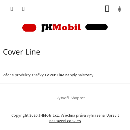
Přejít
NÁKUP
na
obsah
KOŠÍK
Cover Line
Žádné produkty značky
Cover Line
nebyly nalezeny...
Z
á
p
Vytvořil Shoptet
a
t
Copyright 2026
JHMobil.cz
. Všechna práva vyhrazena.
Upravit
í
nastavení cookies