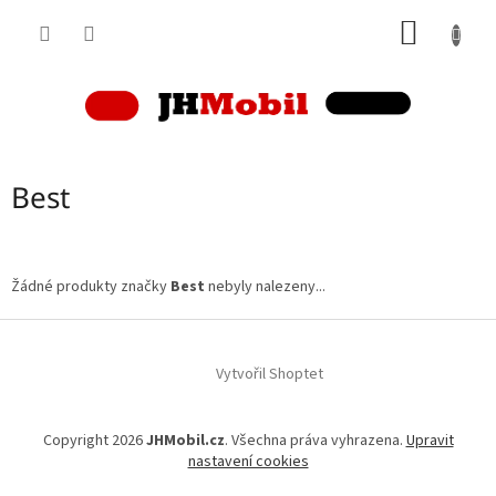
Přejít
NÁKUP
na
obsah
KOŠÍK
Best
Žádné produkty značky
Best
nebyly nalezeny...
Z
á
p
Vytvořil Shoptet
a
t
Copyright 2026
JHMobil.cz
. Všechna práva vyhrazena.
Upravit
í
nastavení cookies