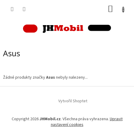
Přejít
NÁKUP
na
obsah
KOŠÍK
Asus
Žádné produkty značky
Asus
nebyly nalezeny...
Z
á
p
Vytvořil Shoptet
a
t
Copyright 2026
JHMobil.cz
. Všechna práva vyhrazena.
Upravit
í
nastavení cookies