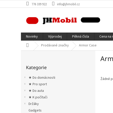
Přejít
776 339 922
info@jhmobil.cz
na
obsah
Novinky
Výprodej
Pěkná čísla
Cena na 
Domů
Prodávané značky
Armor Case
P
Arm
o
Přeskočit
s
Kategorie
kategorie
t
r
★ Do domácnosti
Žádné p
a
★ Pro sport
n
★ Do auta
n
í
★ K počítači
p
Držáky
a
Gadgets