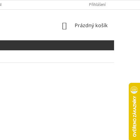
NÍCH ÚDAJŮ
COOKIES
Přihlášení
NÁKUPNÍ
Prázdný košík
KOŠÍK