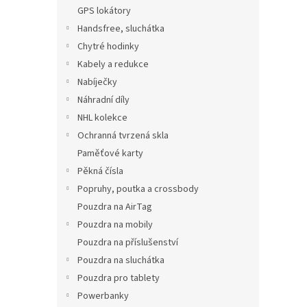
n
GPS lokátory
e
Handsfree, sluchátka
l
Chytré hodinky
Kabely a redukce
Nabíječky
Náhradní díly
NHL kolekce
Ochranná tvrzená skla
Paměťové karty
Pěkná čísla
Popruhy, poutka a crossbody
Pouzdra na AirTag
Pouzdra na mobily
Pouzdra na příslušenství
Pouzdra na sluchátka
Pouzdra pro tablety
Powerbanky