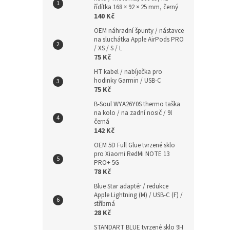
řídítka 168 × 92 × 25 mm, černý
140 Kč
OEM náhradní špunty / nástavce
na sluchátka Apple AirPods PRO
/ XS / S / L
75 Kč
HT kabel / nabíječka pro
hodinky Garmin / USB-C
75 Kč
B-Soul WYA26Y0S thermo taška
na kolo / na zadní nosič / 9l
černá
142 Kč
OEM 5D Full Glue tvrzené sklo
pro Xiaomi RedMi NOTE 13
PRO+ 5G
78 Kč
Blue Star adaptér / redukce
Apple Lightning (M) / USB-C (F) /
stříbrná
28 Kč
STANDART BLUE tvrzené sklo 9H