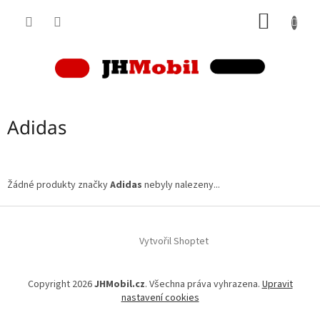
Přejít
NÁKUP
na
obsah
KOŠÍK
Adidas
Žádné produkty značky
Adidas
nebyly nalezeny...
Z
á
p
Vytvořil Shoptet
a
t
Copyright 2026
JHMobil.cz
. Všechna práva vyhrazena.
Upravit
í
nastavení cookies