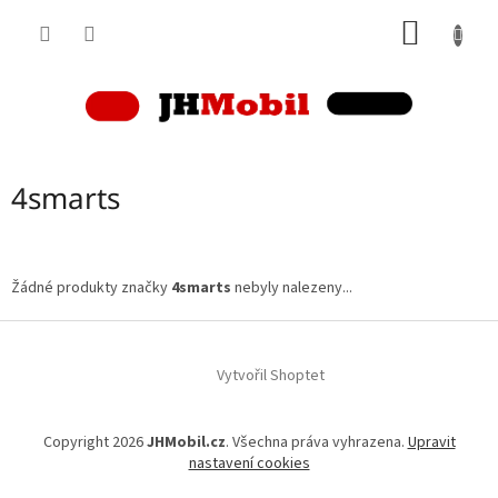
Přejít
NÁKUP
na
obsah
KOŠÍK
4smarts
Žádné produkty značky
4smarts
nebyly nalezeny...
Z
á
p
Vytvořil Shoptet
a
t
Copyright 2026
JHMobil.cz
. Všechna práva vyhrazena.
Upravit
í
nastavení cookies