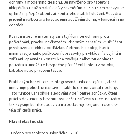
ochrany a moderního designu. Je navrženo pro tablety s
úhlopříčkou 7 až 8 palců a díky rozměrům 21,5 × 15 cm poskytuje
optimální přizpůsobení zařízení a jeho stabilní uložení. Pouzdro
je ideální volbou pro každodenní používání doma, v kanceláři i na
cestách.
Kvalitní a pevné materiály zajišťují účinnou ochranu proti
poškrábání, prachu, nečistotám i drobným nárazům. Vnitřní část
je vybavena měkkou podšívkou šetrnou k displeji, která
minimalizuje riziko poškození obrazovky při vkládání a vyjímání
zařízení. Zpevněná konstrukce zvyšuje celkovou odolnost
pouzdra a umožňuje bezpečné přenášení tabletu v batohu,
kabelce nebo pracovní tašce.
Praktickým benefitem je integrovaná funkce stojánku, která
umožňuje pohodlné nastavení tabletu do horizontální polohy.
Tato funkce usnadňuje sledování videí, online schůzky, čtení i
práci s dokumenty bez nutnosti držet zařízení v ruce. Pouzdro
tak zvyšuje komfort používání a podporuje ergonomické držení
těla při delší práci.
Hlavní vlastnosti:
- Určeno pro tablety s úhlopříčkou 7–8"