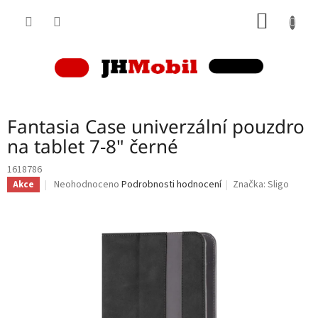
Přejít
NÁKUP
na
obsah
KOŠÍK
Fantasia Case univerzální pouzdro
na tablet 7-8" černé
1618786
Průměrné
Neohodnoceno
Podrobnosti hodnocení
Značka:
Sligo
Akce
hodnocení
produktu
je
0,0
z
5
hvězdiček.