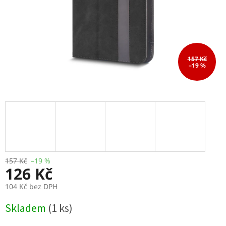
157 Kč
–19 %
157 Kč
–19 %
126 Kč
104 Kč bez DPH
Měrná
Skladem
(1 ks)
cena: