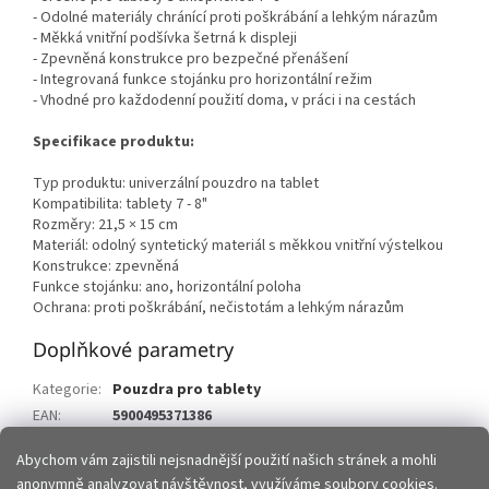
- Odolné materiály chránící proti poškrábání a lehkým nárazům
- Měkká vnitřní podšívka šetrná k displeji
- Zpevněná konstrukce pro bezpečné přenášení
- Integrovaná funkce stojánku pro horizontální režim
- Vhodné pro každodenní použití doma, v práci i na cestách
Specifikace produktu:
Typ produktu: univerzální pouzdro na tablet
Kompatibilita: tablety 7 - 8"
Rozměry: 21,5 × 15 cm
Materiál: odolný syntetický materiál s měkkou vnitřní výstelkou
Konstrukce: zpevněná
Funkce stojánku: ano, horizontální poloha
Ochrana: proti poškrábání, nečistotám a lehkým nárazům
Doplňkové parametry
Kategorie
:
Pouzdra pro tablety
EAN
:
5900495371386
barva
:
černé
Abychom vám zajistili nejsnadnější použití našich stránek a mohli
anonymně analyzovat návštěvnost, využíváme soubory cookies.