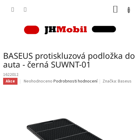
Přejít
NÁKUP
na
obsah
KOŠÍK
BASEUS protiskluzová podložka do
auta - černá SUWNT-01
1622012
Průměrné
Neohodnoceno
Podrobnosti hodnocení
Značka:
Baseus
Akce
hodnocení
produktu
je
0,0
z
5
hvězdiček.