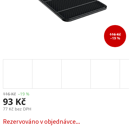
116 Kč
–19 %
116 Kč
–19 %
93 Kč
77 Kč bez DPH
Měrná
Rezervováno v objednávce...
cena: